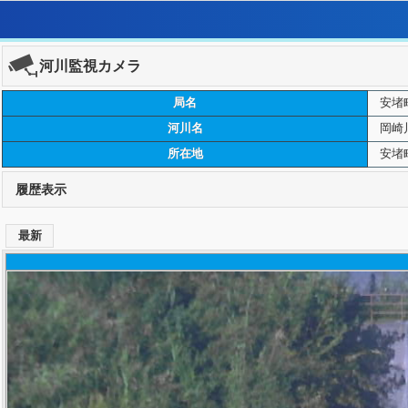
河川監視カメラ
局名
安堵
河川名
岡崎
所在地
安堵
履歴表示
最新