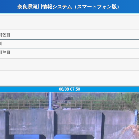
奈良県河川情報システム
（スマートフォン版）
町笠目
川
町笠目
08/08 07:50