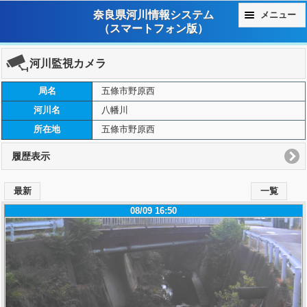
奈良県河川情報システム
メニュー
（スマートフォン版）
河川監視カメラ
局名
五條市野原西
河川名
八幡川
所在地
五條市野原西
履歴表示
最新
一覧
08/09 16:50