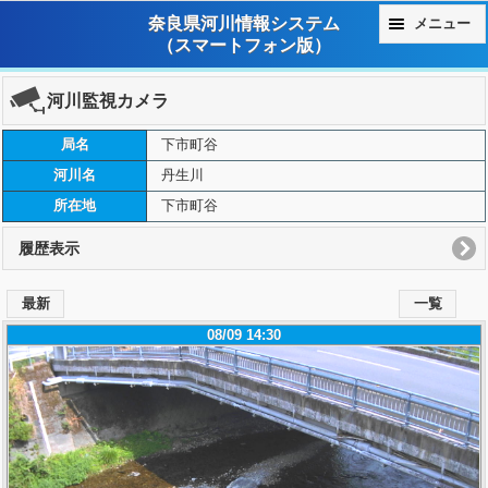
奈良県河川情報システム
メニュー
（スマートフォン版）
河川監視カメラ
局名
下市町谷
河川名
丹生川
所在地
下市町谷
履歴表示
最新
一覧
08/09 14:30