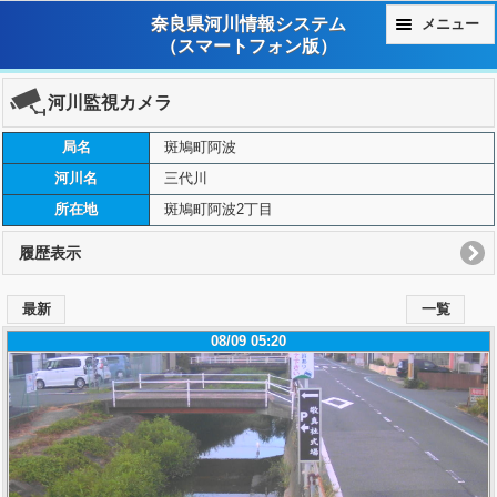
奈良県河川情報システム
メニュー
（スマートフォン版）
河川監視カメラ
局名
斑鳩町阿波
河川名
三代川
所在地
斑鳩町阿波2丁目
履歴表示
最新
一覧
08/09 05:20