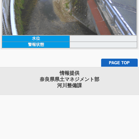
水位
警報状態
PAGE TOP
情報提供
奈良県県土マネジメント部
河川整備課