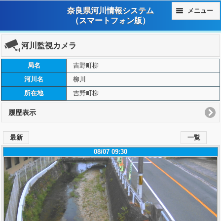
奈良県河川情報システム
メニュー
（スマートフォン版）
河川監視カメラ
局名
吉野町柳
河川名
柳川
所在地
吉野町柳
履歴表示
最新
一覧
08/07 09:30