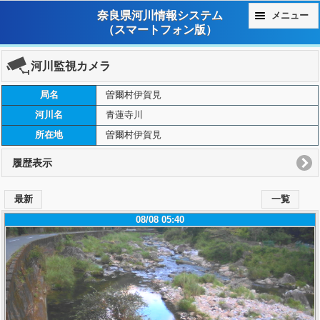
奈良県河川情報システム
メニュー
（スマートフォン版）
河川監視カメラ
局名
曽爾村伊賀見
河川名
青蓮寺川
所在地
曽爾村伊賀見
履歴表示
最新
一覧
08/08 05:40