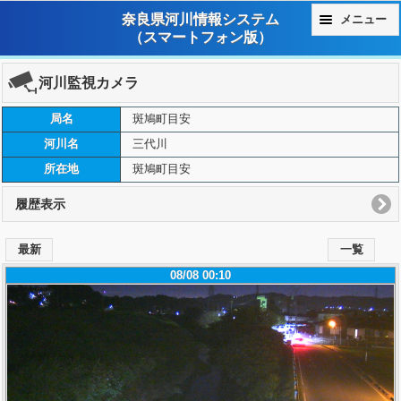
奈良県河川情報システム
メニュー
（スマートフォン版）
河川監視カメラ
局名
斑鳩町目安
河川名
三代川
所在地
斑鳩町目安
履歴表示
最新
一覧
08/08 00:10