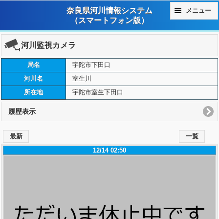
奈良県河川情報システム
メニュー
（スマートフォン版）
河川監視カメラ
局名
宇陀市下田口
河川名
室生川
所在地
宇陀市室生下田口
履歴表示
最新
一覧
12/14 02:50