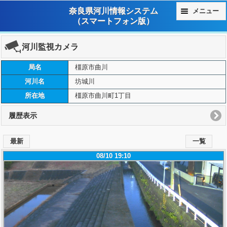
奈良県河川情報システム
メニュー
（スマートフォン版）
河川監視カメラ
局名
橿原市曲川
河川名
坊城川
所在地
橿原市曲川町1丁目
履歴表示
最新
一覧
08/10 19:10