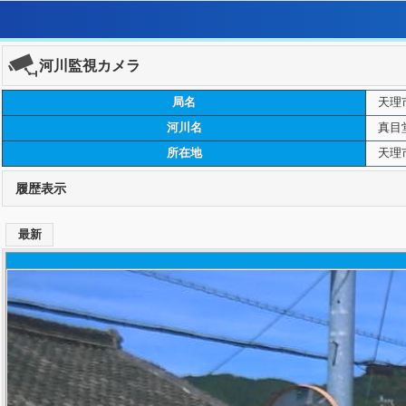
河川監視カメラ
局名
天理
河川名
真目
所在地
天理
履歴表示
最新