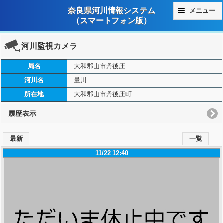
奈良県河川情報システム
メニュー
（スマートフォン版）
河川監視カメラ
局名
大和郡山市丹後庄
河川名
量川
所在地
大和郡山市丹後庄町
履歴表示
最新
一覧
11/22 12:40