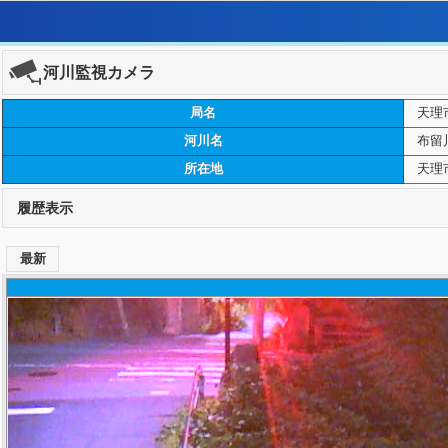
河川監視カメラ
局名
天理
河川名
布留
所在地
天理
履歴表示
最新