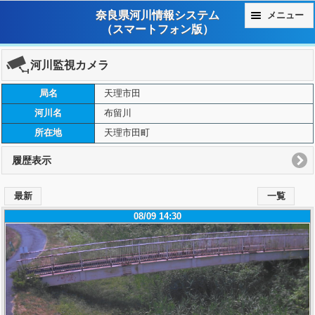
奈良県河川情報システム
メニュー
（スマートフォン版）
河川監視カメラ
局名
天理市田
河川名
布留川
所在地
天理市田町
履歴表示
最新
一覧
08/09 14:30