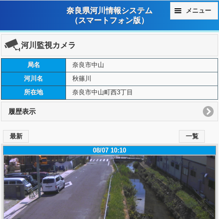
奈良県河川情報システム
メニュー
（スマートフォン版）
河川監視カメラ
局名
奈良市中山
河川名
秋篠川
所在地
奈良市中山町西3丁目
履歴表示
最新
一覧
08/07 10:10