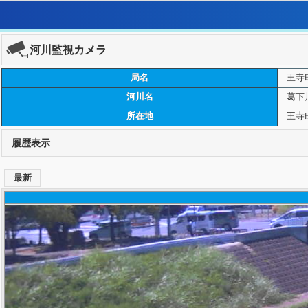
河川監視カメラ
局名
王寺
河川名
葛下
所在地
王寺
履歴表示
最新