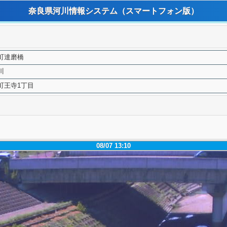
奈良県河川情報システム
（スマートフォン版）
町達磨橋
川
町王寺1丁目
08/07 13:10