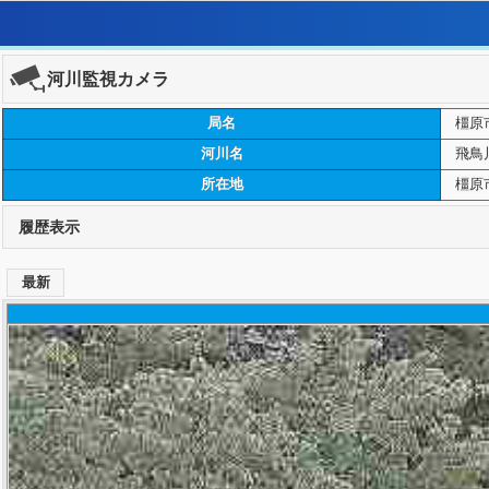
河川監視カメラ
局名
橿原
河川名
飛鳥
所在地
橿原
履歴表示
最新