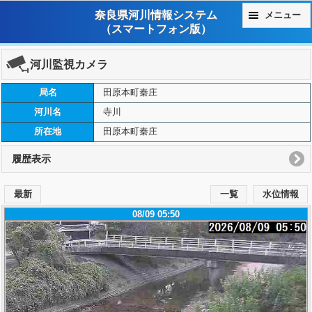
奈良県河川情報システム
メニュー
（スマートフォン版）
河川監視カメラ
局名
田原本町秦庄
河川名
寺川
所在地
田原本町秦庄
履歴表示
最新
一覧
水位情報
08/09 05:50