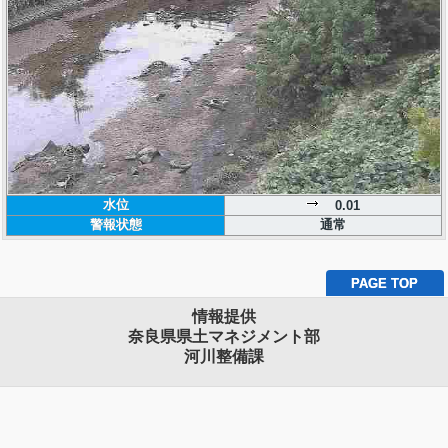
水位
0.01
警報状態
通常
PAGE TOP
情報提供
奈良県県土マネジメント部
河川整備課